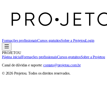
Formações profissionais
Cursos gratuitos
Sobre a Projetou
Login
PROJETOU
Página inicial
Formações profissionais
Cursos gratuitos
Sobre a Projetou
Canal de dúvidas e suporte:
contato@projetou.com.br
©
2026
Projetou
. Todos os direitos reservados.