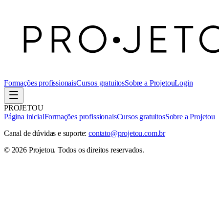
Formações profissionais
Cursos gratuitos
Sobre a Projetou
Login
PROJETOU
Página inicial
Formações profissionais
Cursos gratuitos
Sobre a Projetou
Canal de dúvidas e suporte:
contato@projetou.com.br
©
2026
Projetou
. Todos os direitos reservados.