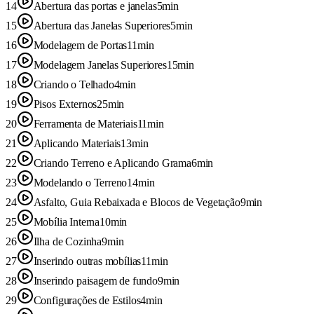
14
Abertura das portas e janelas
5min
15
Abertura das Janelas Superiores
5min
16
Modelagem de Portas
11min
17
Modelagem Janelas Superiores
15min
18
Criando o Telhado
4min
19
Pisos Externos
25min
20
Ferramenta de Materiais
11min
21
Aplicando Materiais
13min
22
Criando Terreno e Aplicando Grama
6min
23
Modelando o Terreno
14min
24
Asfalto, Guia Rebaixada e Blocos de Vegetação
9min
25
Mobília Interna
10min
26
Ilha de Cozinha
9min
27
Inserindo outras mobílias
11min
28
Inserindo paisagem de fundo
9min
29
Configurações de Estilos
4min