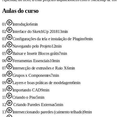
Aulas do curso
01
Introdução
6min
02
Interface do SketchUp 2018
13min
03
Configurações da tela e instalação de Plugins
9min
04
Navegando pelo Projeto
12min
05
Baixar e Inserir Blocos grátis
7min
06
Ferramentas Essenciais
10min
07
Intersecção de extrusões e Raio X
6min
08
Grupos x Componentes
7min
09
Layers e boas práticas de modelagem
6min
10
Importando CAD
9min
11
Criando o Piso
5min
12
Criando Paredes Externas
5min
13
Interseccionando paredes (caimento telhado)
9min