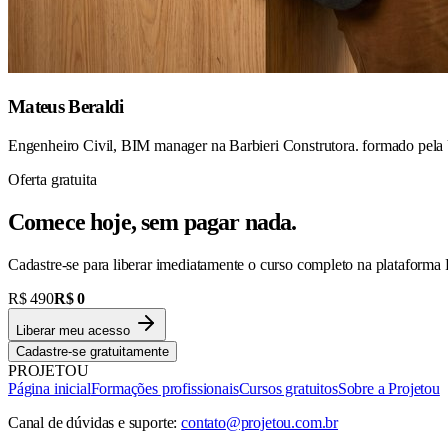
Mateus Beraldi
Engenheiro Civil, BIM manager na Barbieri Construtora. formado pela
Oferta gratuita
Comece hoje, sem pagar nada.
Cadastre-se para liberar imediatamente o curso completo na plataforma 
R$ 490
R$ 0
Liberar meu acesso
Cadastre-se gratuitamente
PROJETOU
Página inicial
Formações profissionais
Cursos gratuitos
Sobre a Projetou
Canal de dúvidas e suporte:
contato@projetou.com.br