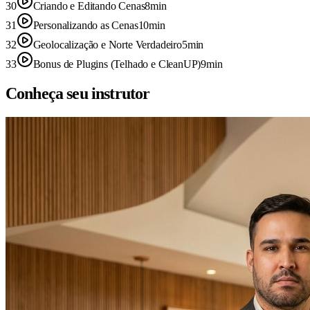
30
Criando e Editando Cenas
8min
31
Personalizando as Cenas
10min
32
Geolocalização e Norte Verdadeiro
5min
33
Bonus de Plugins (Telhado e CleanUP)
9min
Conheça seu instrutor