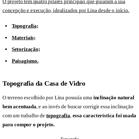
O projeto tem quatro pilares principais que guiaram a sua
concepção e execução, idealizados por Lina desde o início.
Topografia;
Materiais;
Setorização;
Paisagismo.
Topografia da Casa de Vidro
O terreno escolhido por Lina possuía uma
inclinação natural
bem acentuada
, e ao invés de buscar corrigir essa inclinação
com um trabalho de
topografia
,
essa característica foi usada
para compor o projeto.