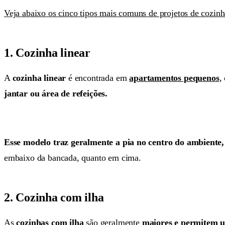
Veja abaixo os cinco tipos mais comuns de projetos de cozinh
1. Cozinha linear
A
cozinha linear
é encontrada em
apartamentos pequenos
,
jantar ou área de refeições.
Esse modelo traz geralmente a pia no centro do ambiente,
embaixo da bancada, quanto em cima.
2. Cozinha com ilha
As
cozinhas com ilha
são geralmente
maiores e permitem u