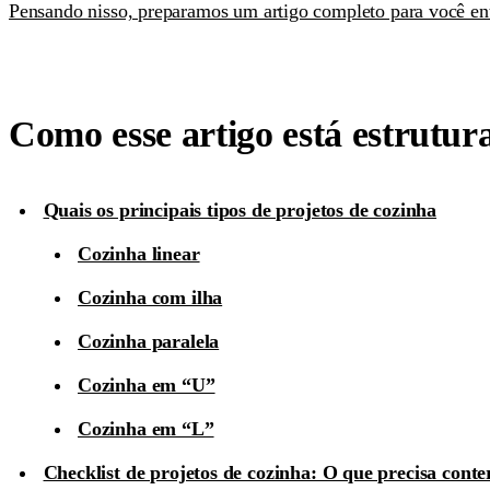
Pensando nisso, preparamos um artigo completo para você ente
Como esse artigo está estrutur
Quais os principais tipos de projetos de cozinha
Cozinha linear
Cozinha com ilha
Cozinha paralela
Cozinha em “U”
Cozinha em “L”
Checklist de projetos de cozinha: O que precisa conte