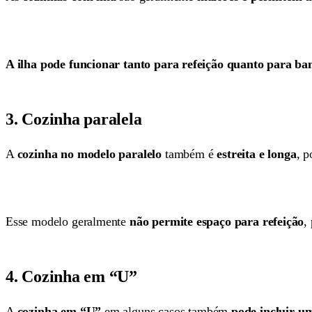
A ilha pode funcionar tanto para refeição quanto para b
3. Cozinha paralela
A
cozinha no modelo paralelo
também é
estreita e longa
, 
Esse modelo geralmente
não permite espaço para refeição
,
4. Cozinha em “U”
A
cozinha em “U”
em alguns casos também
pode incluir um