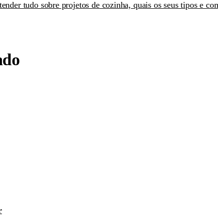
nder tudo sobre projetos de cozinha, quais os seus tipos e com
ado
r