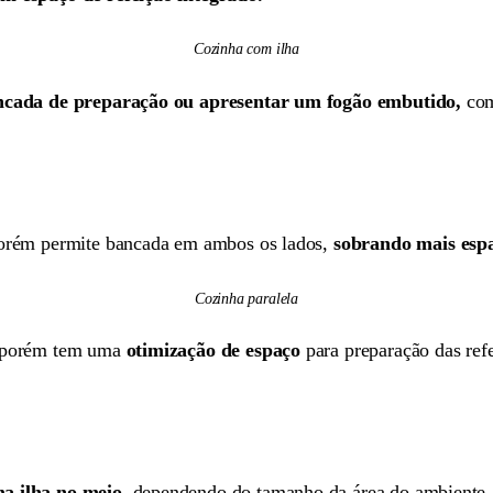
Cozinha com ilha
ancada de preparação ou apresentar um fogão embutido,
com
porém permite bancada em ambos os lados,
sobrando mais espa
Cozinha paralela
 porém tem uma
otimização de espaço
para preparação das ref
a ilha no meio
, dependendo do tamanho da área do ambiente.