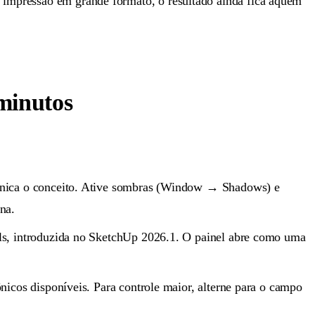
u impressão em grande formato, o resultado ainda fica aquém
minutos
unica o conceito. Ative sombras (Window → Shadows) e
na.
ols, introduzida no SketchUp 2026.1. O painel abre como uma
ônicos disponíveis. Para controle maior, alterne para o campo