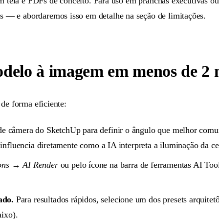
em tela e PDFs de conceito. Para uso em pranchas executivas o
 — e abordaremos isso em detalhe na seção de limitações.
odelo à imagem em menos de 2 
de forma eficiente:
de câmera do SketchUp para definir o ângulo que melhor com
 influencia diretamente como a IA interpreta a iluminação da ce
ons → AI Render
ou pelo ícone na barra de ferramentas AI To
ado.
Para resultados rápidos, selecione um dos presets arquitet
aixo).