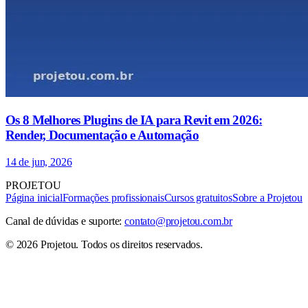
Os 8 Melhores Plugins de IA para Revit em 2026:
Render, Documentação e Automação
14 de jun, 2026
PROJETOU
Página inicial
Formações profissionais
Cursos gratuitos
Sobre a Projetou
Canal de dúvidas e suporte:
contato@projetou.com.br
©
2026
Projetou
. Todos os direitos reservados.