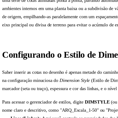
uma série de cotas alinhadas ponta a ponta, partindo automati
ambientes internos em uma planta baixa ou a subdivisão de v
de origem, empilhando-as paralelamente com um espaçamento u
eixo principal ou divisa de terreno para evitar o acúmulo de er
Configurando o Estilo de Dime
Saber inserir as cotas no desenho é apenas metade do caminh
na configuração minuciosa do
Dimension Style
(Estilo de Dim
marcador (seta ou traço), espessura e cor das linhas, e o nível
Para acessar o gerenciador de estilos, digite
DIMSTYLE
(ou 
nome claro e descritivo, como "ARQ_Escala_1-50" ou "Projeto