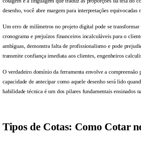
cotagem é a linguagem que traduz as proporções da tela do 
desenho, você abre margem para interpretações equivocadas n
Um erro de milímetros no projeto digital pode se transformar 
cronograma e prejuízos financeiros incalculáveis para o clien
ambíguas, demonstra falta de profissionalismo e pode prejud
transmite confiança imediata aos clientes, engenheiros calculi
O verdadeiro domínio da ferramenta envolve a compreensão pr
capacidade de antecipar como aquele desenho será lido quand
habilidade técnica é um dos pilares fundamentais ensinados 
Tipos de Cotas: Como Cotar n