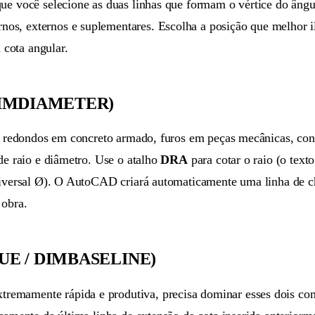
 que você selecione as duas linhas que formam o vértice do âng
s, externos e suplementares. Escolha a posição que melhor ilu
 cota angular.
/ DIMDIAMETER)
es redondos em concreto armado, furos em peças mecânicas, con
de raio e diâmetro. Use o atalho
DRA
para cotar o raio (o text
 universal Ø). O AutoCAD criará automaticamente uma linha de
 obra.
INUE / DIMBASELINE)
tremamente rápida e produtiva, precisa dominar esses dois co