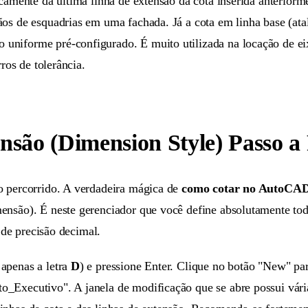
camente da última linha de extensão da cota inserida anteriorm
ãos de esquadrias em uma fachada. Já a cota em linha base (at
niforme pré-configurado. É muito utilizada na locação de eix
ros de tolerância.
nsão (Dimension Style) Passo a
o percorrido. A verdadeira mágica de
como cotar no AutoCA
ensão). É neste gerenciador que você define absolutamente toda
 de precisão decimal.
apenas a letra
D
) e pressione Enter. Clique no botão "New" pa
_Executivo". A janela de modificação que se abre possui vári