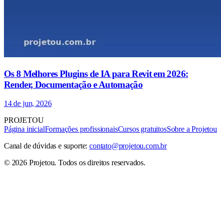
Os 8 Melhores Plugins de IA para Revit em 2026:
Render, Documentação e Automação
14 de jun, 2026
PROJETOU
Página inicial
Formações profissionais
Cursos gratuitos
Sobre a Projetou
Canal de dúvidas e suporte:
contato@projetou.com.br
©
2026
Projetou
. Todos os direitos reservados.