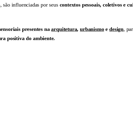
, são influenciadas por seus
contextos pessoais, coletivos e cu
 sensoriais presentes na
arquitetura
,
urbanismo
e
design
, pa
ra positiva do ambiente.