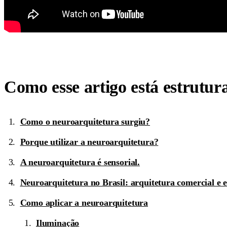
Como esse artigo está estrutur
Como o neuroarquitetura surgiu?
Porque utilizar a neuroarquitetura?
A neuroarquitetura é sensorial.
Neuroarquitetura no Brasil: arquitetura comercial e
Como aplicar a neuroarquitetura
Iluminação