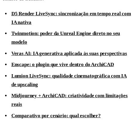
D5 Render LiveSync: sincronização em tempo real com
IA nativa
Twinmotion: poder da Unreal Engine direto no seu
modelo
Veras AI: IA generativa aplicada às suas perspectivas
Enscape: o plugin que vive dentro do ArchiCAD
Lumion LiveSync: qualidade cinematográfica com IA
de upscaling
Midjourney + ArchiCAD: criatividade com limitações
reais
Comparativo por cenário: qual escolher?