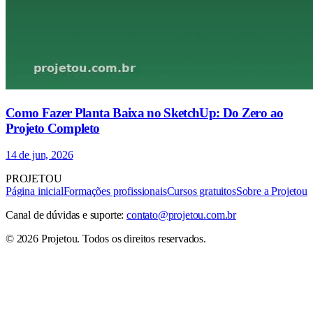
Como Fazer Planta Baixa no SketchUp: Do Zero ao
Projeto Completo
14 de jun, 2026
PROJETOU
Página inicial
Formações profissionais
Cursos gratuitos
Sobre a Projetou
Canal de dúvidas e suporte:
contato@projetou.com.br
©
2026
Projetou
. Todos os direitos reservados.