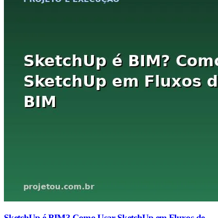
SketchUp é BIM? Como Usar SketchUp em Fluxos de