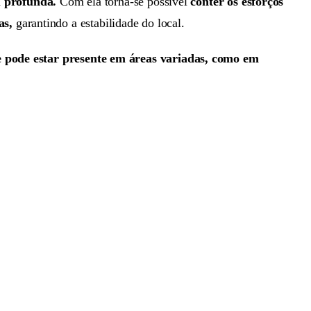
u profunda.
Com ela torna-se possível
conter os esforços
as,
garantindo a estabilidade do local.
e pode estar presente em áreas variadas, como em