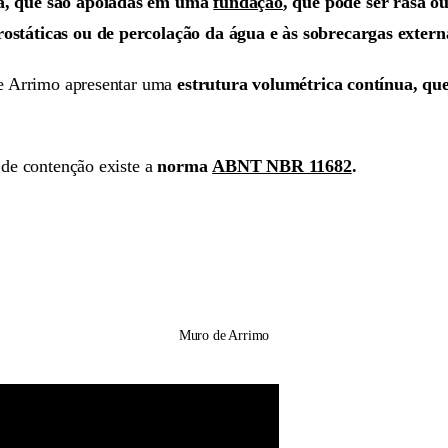
da, que são apoiadas em uma
fundação
, que pode ser rasa o
rostáticas ou de percolação da água e às sobrecargas extern
 de Arrimo apresentar uma
estrutura volumétrica contínua, qu
de contenção existe a
norma
ABNT NBR 11682
.
Muro de Arrimo