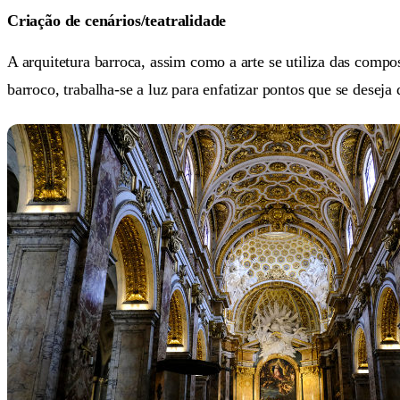
Criação de cenários/teatralidade
A arquitetura barroca, assim como a arte se utiliza das comp
barroco, trabalha-se a luz para enfatizar pontos que se deseja