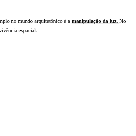
xemplo no mundo arquitetônico é a
manipulação da luz.
No
vivência espacial.