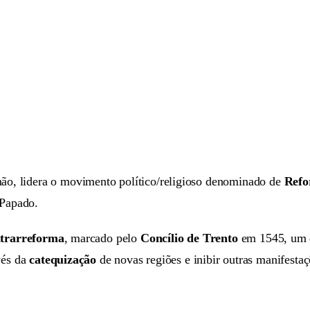
o, lidera o movimento político/religioso denominado de
Refo
 Papado.
trarreforma
, marcado pelo
Concílio de Trento
em 1545, um d
vés da
catequização
de novas regiões e inibir outras manifesta