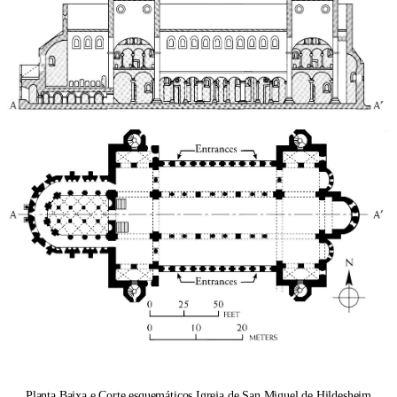
Planta Baixa e Corte esquemáticos Igreja de San Miguel de Hildesheim